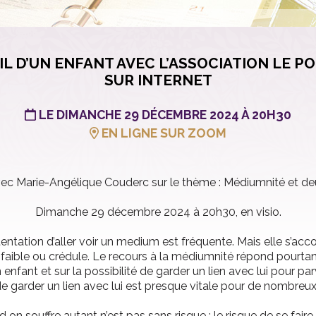
L D’UN ENFANT AVEC L’ASSOCIATION LE PO
SUR INTERNET
LE DIMANCHE 29 DÉCEMBRE 2024 À 20H30
EN LIGNE SUR ZOOM
ec Marie-Angélique Couderc sur le thème : Médiumnité et deui
Dimanche 29 décembre 2024 à 20h30, en visio.
tentation d’aller voir un medium est fréquente. Mais elle s’a
gé faible ou crédule. Le recours à la médiumnité répond pourt
enfant et sur la possibilité de garder un lien avec lui pour par
é de garder un lien avec lui est presque vitale pour de nombreu
n souffre autant n’est pas sans risque : le risque de se faire