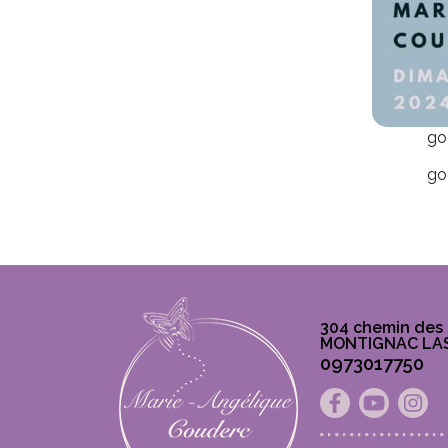
go
go
304 chemin des 
MONTIGNAC LA
0973017750
Facebook
Youtu
In