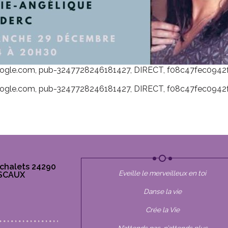
ogle.com, pub-3247728246181427, DIRECT, f08c47fec0942
ogle.com, pub-3247728246181427, DIRECT, f08c47fec0942
chalets 24290
Eveille le merveilleux en toi
SCAUX
Danse la vie
be
stagram
Crée la Vie