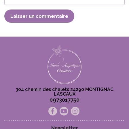
304 chemin des chalets 24290 MONTIGNAC
LASCAUX
0973017750
Facebook
Youtube
Instagram
Newsletter