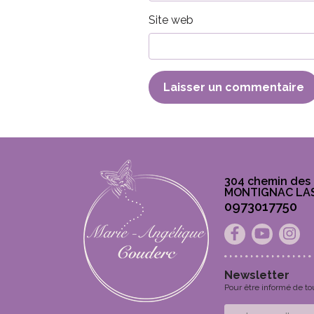
Site web
304 chemin des 
MONTIGNAC LA
0973017750
Facebook
Youtu
In
Newsletter
Pour être informé de to