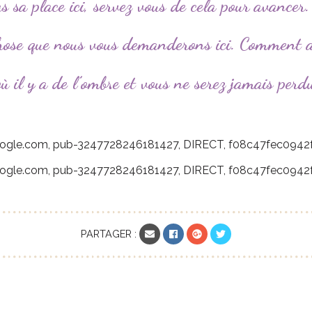
s sa place ici, servez vous de cela pour avancer.
chose que nous vous demanderons ici. Comment 
 il y a de l’ombre et vous ne serez jamais perdu
ogle.com, pub-3247728246181427, DIRECT, f08c47fec0942
ogle.com, pub-3247728246181427, DIRECT, f08c47fec0942
Email
Facebook
Google +
Twitter
PARTAGER :