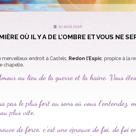
10 août 2016
IÈRE OÙ IL Y A DE L’OMBRE ET VOUS NE S
 merveilleux endroit à Castels,
Redon l’Espic
, propice à la 
e chapelle.
’Amour au lieu de la guerre et la haine. Vous ête
ra pas le plus fort au sens où vous l’entendez, m
 au plus vite.
reuve de force, c’est une épreuve de foi, de foi 