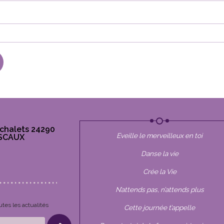
chalets 24290
Eveille le merveilleux en toi
SCAUX
Danse la vie
be
stagram
Crée la Vie
N’attends pas, n’attends plus
utes les actualités
Cette journée t’appelle