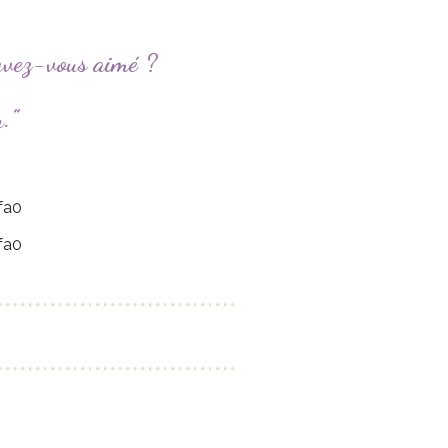
avez-vous aimé ?
.”
fa0
fa0